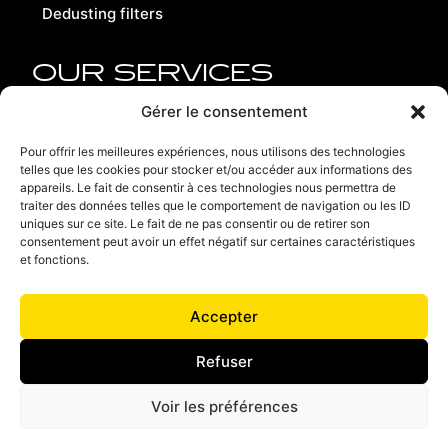
Dedusting filters
OUR SERVICES
Replacement parts
Gérer le consentement
Refurbishment
Pour offrir les meilleures expériences, nous utilisons des technologies
telles que les cookies pour stocker et/ou accéder aux informations des
Contact us
appareils. Le fait de consentir à ces technologies nous permettra de
traiter des données telles que le comportement de navigation ou les ID
Recruitment
uniques sur ce site. Le fait de ne pas consentir ou de retirer son
consentement peut avoir un effet négatif sur certaines caractéristiques
Terms of use
et fonctions.
Privacy policy
Accepter
Terms and conditions of sales
Refuser
Voir les préférences