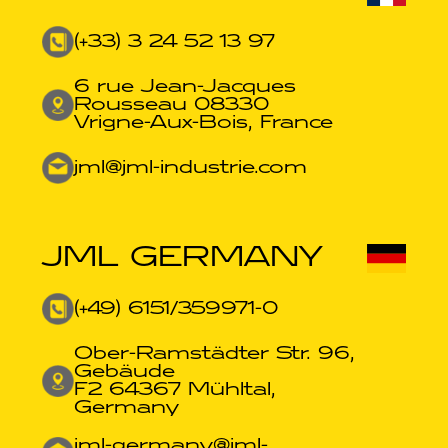
(+33) 3 24 52 13 97
6 rue Jean-Jacques
Rousseau 08330
Vrigne-Aux-Bois, France
jml@jml-industrie.com
JML GERMANY
(+49) 6151/359971-0​
Ober-Ramstädter Str. 96,
Gebäude
F2 64367 Mühltal,
Germany
jml-germany@jml-