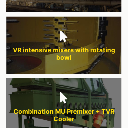
VR intensive mixers with rotating
bowl
Combination MU Premixer + TVR
Cooler​