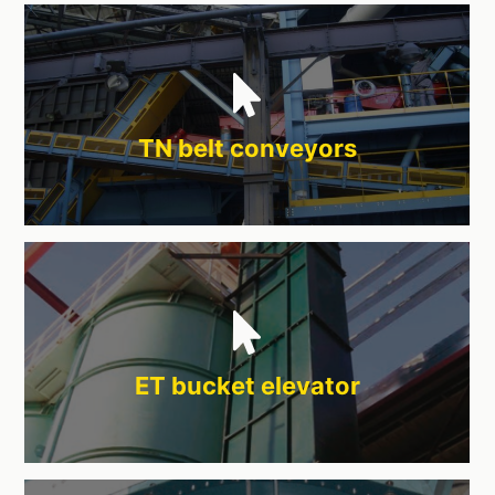
TN belt conveyors
ET bucket elevator