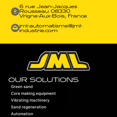
6 rue Jean-Jacques
Rousseau 08330
Vrigne-Aux-Bois, France
jml-automatisme@jml-
industrie.com
OUR SOLUTIONS
Green sand
Core making equipment
Vibrating machinery
Sand regeneration
Automation