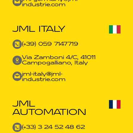
industrie.com​
JML ITALY
(+39) 059 7147719
Via Zamboni 4/C, 41011
Campogalliano, Italy
jml-italy@jml-
industrie.com
JML
AUTOMATION
(+33) 3 24 52 48 62​