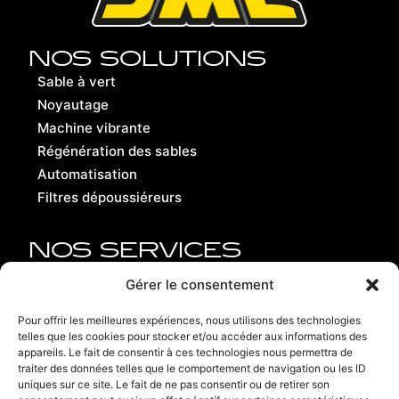
NOS SOLUTIONS
Sable à vert
Noyautage
Machine vibrante
Régénération des sables
Automatisation
Filtres dépoussiéreurs
NOS SERVICES
Pièces de rechange
Gérer le consentement
Remise en état
Pour offrir les meilleures expériences, nous utilisons des technologies
telles que les cookies pour stocker et/ou accéder aux informations des
Contact
appareils. Le fait de consentir à ces technologies nous permettra de
traiter des données telles que le comportement de navigation ou les ID
Recrutement
uniques sur ce site. Le fait de ne pas consentir ou de retirer son