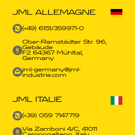
JML ALLEMAGNE
(+49) 6151/359971-0​
Ober-Ramstädter Str. 96,
Gebäude
F2 64367 Mühltal,
Germany
jml-germany@jml-
industrie.com​
JML ITALIE
(+39) 059 7147719
Via Zamboni 4/C, 41011
Campogalliano, Italy