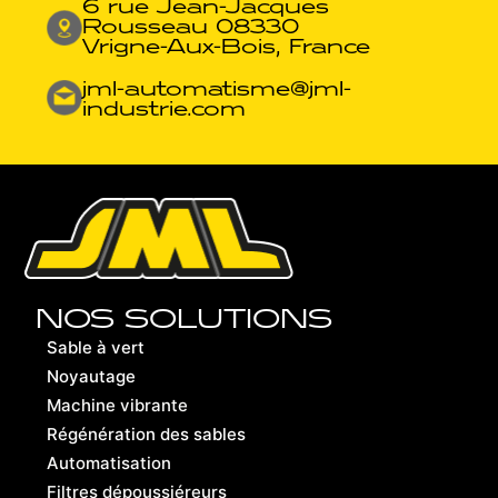
6 rue Jean-Jacques
Rousseau 08330
Vrigne-Aux-Bois, France
jml-automatisme@jml-
industrie.com
NOS SOLUTIONS
Sable à vert
Noyautage
Machine vibrante
Régénération des sables
Automatisation
Filtres dépoussiéreurs