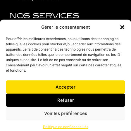
NOS SERVICES
Pièces de rechange
Gérer le consentement
Remise en état
Pour offrir les meilleures expériences, nous utilisons des technologies
telles que les cookies pour stocker et/ou accéder aux informations des
Contact
appareils. Le fait de consentir à ces technologies nous permettra de
traiter des données telles que le comportement de navigation ou les ID
Recrutement
uniques sur ce site. Le fait de ne pas consentir ou de retirer son
consentement peut avoir un effet négatif sur certaines caractéristiques
Mentions légales
et fonctions.
Politique de confidentialité
Accepter
Conditions générales de vente
Refuser
Voir les préférences
JML Industrie - France - Allemagne - Italie
Politique de confidentialités
Tous droits réservés ©
COMSEA
2024