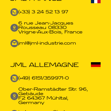
(+33) 3 24 52 13 97
6 rue Jean-Jacques
Rousseau 08330
Vrigne-Aux-Bois, France
jml@jml-industrie.com
JML ALLEMAGNE
(+49) 6151/359971-0​
Ober-Ramstädter Str. 96,
Gebäude
F2 64367 Mühltal,
Germany