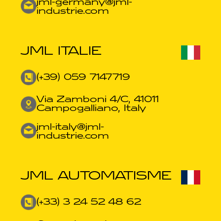
jml-germany@jml-
industrie.com​
JML ITALIE
(+39) 059 7147719
Via Zamboni 4/C, 41011
Campogalliano, Italy
jml-italy@jml-
industrie.com
JML AUTOMATISME
(+33) 3 24 52 48 62