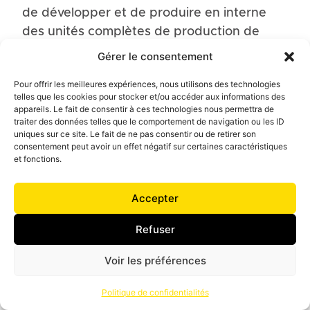
de développer et de produire en interne
des unités complètes de production de
noyaux avec différentes capacités, depuis
Gérer le consentement
la préparation, le transport et le stockage
Pour offrir les meilleures expériences, nous utilisons des technologies
du sable, en passant par le moulage des
telles que les cookies pour stocker et/ou accéder aux informations des
noyaux, jusqu’à leur manipulation
appareils. Le fait de consentir à ces technologies nous permettra de
traiter des données telles que le comportement de navigation ou les ID
automatique pour les phases finales sur le
uniques sur ce site. Le fait de ne pas consentir ou de retirer son
chantier de moulage. L’ensemble du
consentement peut avoir un effet négatif sur certaines caractéristiques
et fonctions.
processus est géré avec des systèmes de
supervision qui permettent le suivi correct
Accepter
des différentes phases de travail.
Prise de noyau par le robot, ébavurage,
Refuser
passage à la couche et étuvage.
Voir les préférences
Politique de confidentialités